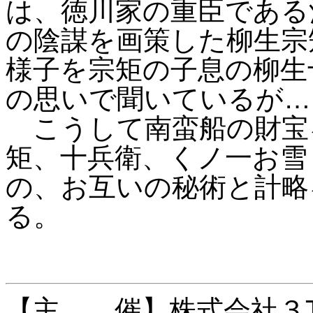
は、徳川家の重臣である
の陰謀を画策した柳生宗
様子を宗矩の子息の柳生
の思いで聞いているが…
こうして南蛮船の財宝
矩、十兵衛、くノ一お雪
の、お互いの秘術と計略
る。
【主 催】株式会社３T