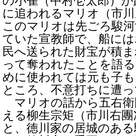
の小雀（中村壱太郎）が
に追われるマリオ（市川
このマリオは先ごろ駿河
ていた宣教師で、船には
民へ送られた財宝が積ま
って奪われたことを語る
めに使われては元も子も
ところ、不意打ちに遭っ
マリオの話から五右衛
える柳生宗矩（市川右團
と、徳川家の居城のある